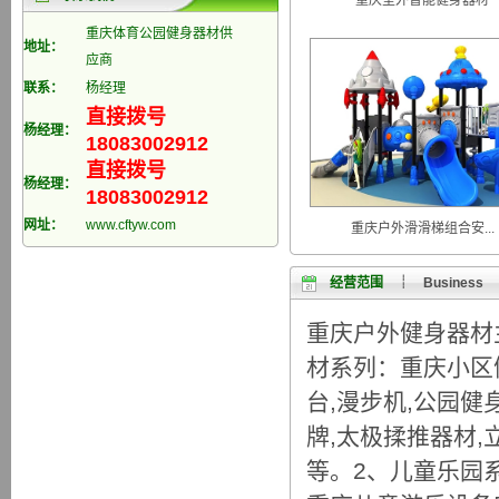
重庆室外智能健身器材
健身路径器材安全标准与科学健身
重庆体育公园健身器材供
地址：
应商
联系：
杨经理
直接拨号
杨经理：
18083002912
直接拨号
杨经理：
18083002912
网址：
www.cftyw.com
重庆户外滑滑梯组合安...
经营范围
┊ Business
重庆户外健身器材
材系列：重庆小区
台,漫步机,公园
牌,太极揉推器材,
等。2、儿童乐园