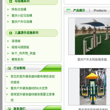
垃圾桶系列
特色垃圾桶
产品展示
┊ Products
重庆小区垃圾桶
重庆户外垃圾桶
儿童游乐设施系列
滑滑梯
摇摇马跷跷板
秋千_传声筒_转盘
攀爬系列
重庆户外太阳能健身器...
行业新闻
常见的室外健身器材都有哪些该如
何使用
重庆户外健身器材的6大优势
使用室外健身器材健身需要注意事
项
重庆健身器材定制
联系我们