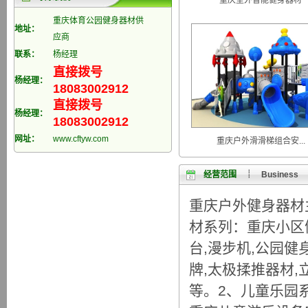
重庆室外智能健身器材
健身路径器材安全标准与科学健身
重庆体育公园健身器材供
地址：
应商
联系：
杨经理
直接拨号
杨经理：
18083002912
直接拨号
杨经理：
18083002912
网址：
www.cftyw.com
重庆户外滑滑梯组合安...
经营范围
┊ Business
重庆户外健身器材
材系列：重庆小区
台,漫步机,公园
牌,太极揉推器材,
等。2、儿童乐园